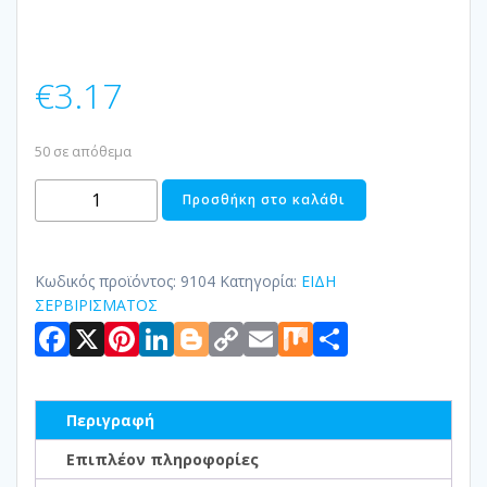
€
3.17
50 σε απόθεμα
ΚΟΥΤΑΛΑ
Προσθήκη στο καλάθι
ΠΥΡΑΝΤΟΧΗΣ
ΠΟΡΣΕΛΑΝΗΣ
ΔΙΟΝΥΣΟΣ
Κωδικός προϊόντος:
9104
Κατηγορία:
ΕΙΔΗ
ποσότητα
ΣΕΡΒΙΡΙΣΜΑΤΟΣ
Facebook
X
Pinterest
LinkedIn
Blogger
Copy
Email
Mix
Μοιραστ
Link
Περιγραφή
Επιπλέον πληροφορίες