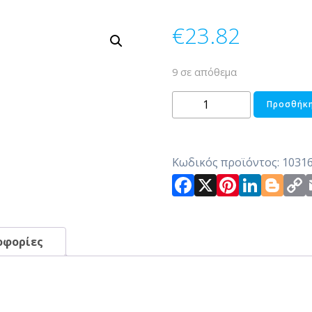
€
23.82
9 σε απόθεμα
ΚΟΛΟΚΥΘΑ
Προσθήκη
ΒΕΛΟΥΔΙΝΗ
ποσότητα
Κωδικός προϊόντος:
1031
Facebook
X
Pintere
Link
Bl
οφορίες