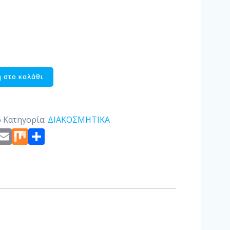
 στο καλάθι
6
Κατηγορία:
ΔΙΑΚΟΣΜΗΤΙΚΑ
st
edIn
ogger
Copy
Email
Mix
Μοιραστείτε
Link