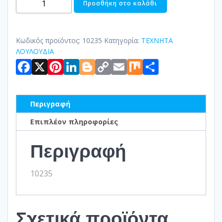
Προσθήκη στο καλάθι
ΠΡΑΣΙΝΟ
ποσότητα
Κωδικός προϊόντος:
10235
Κατηγορία:
ΤΕΧΝΗΤΑ
ΛΟΥΛΟΥΔΙΑ
Facebook
X
Pinterest
LinkedIn
Blogger
Copy
Email
Mix
Μοιραστ
Link
Περιγραφή
Επιπλέον πληροφορίες
Περιγραφή
10235
Σχετικά προϊόντα