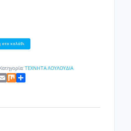
 στο καλάθι
Κατηγορία:
ΤΕΧΝΗΤΑ ΛΟΥΛΟΥΔΙΑ
st
edIn
ogger
Copy
Email
Mix
Μοιραστείτε
Link