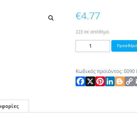
€
4.77
223 σε απόθεμα
ΚΛΑΔΙ
Προσθήκη
ΜΕ
ΛΟΥΛΟΥΔΙ
ΠΡΑΣΙΝΟ-
Κωδικός προϊόντος:
0090
ΜΠΟΡΝΤΟ
Facebook
X
Pintere
Link
Bl
ποσότητα
οφορίες