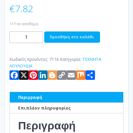
€
7.82
117 σε απόθεμα
ΚΛΑΔΙ
Προσθήκη στο καλάθι
ΜΕ
ΛΟΥΛΟΥΔΙΑ
ΜΩΒ-
Κωδικός προϊόντος:
7116
Κατηγορία:
ΤΕΧΝΗΤΑ
ΡΟΖ
ΛΟΥΛΟΥΔΙΑ
Facebook
X
Pinterest
LinkedIn
Blogger
Copy
Email
Mix
Μοιραστ
ποσότητα
Link
Περιγραφή
Επιπλέον πληροφορίες
Περιγραφή