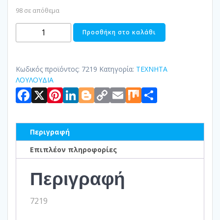
98 σε απόθεμα
ΚΛΑΔΙ
Προσθήκη στο καλάθι
ΜΕ
ΓΑΛΑΖΙΑ
ΦΥΛΛΑ
Κωδικός προϊόντος:
7219
Κατηγορία:
ΤΕΧΝΗΤΑ
ποσότητα
ΛΟΥΛΟΥΔΙΑ
Facebook
X
Pinterest
LinkedIn
Blogger
Copy
Email
Mix
Μοιραστ
Link
Περιγραφή
Επιπλέον πληροφορίες
Περιγραφή
7219