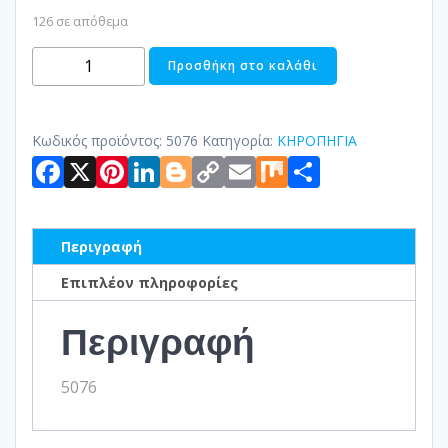
126 σε απόθεμα
ΚΗΡΟΠΗΓΙΟ
Προσθήκη στο καλάθι
ΠΕΤΡΙΝΟ
ποσότητα
Κωδικός προϊόντος:
5076
Κατηγορία:
ΚΗΡΟΠΗΓΙΑ
Facebook
X
Pinterest
LinkedIn
Blogger
Copy
Email
Mix
Μοιραστ
Link
Περιγραφή
Επιπλέον πληροφορίες
Περιγραφή
5076