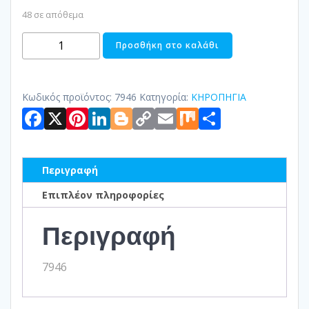
48 σε απόθεμα
ΚΗΡΟΠΗΓΙΟ
Προσθήκη στο καλάθι
ΜΕΤΑΛΛΙΚΟ
ποσότητα
Κωδικός προϊόντος:
7946
Κατηγορία:
ΚΗΡΟΠΗΓΙΑ
Facebook
X
Pinterest
LinkedIn
Blogger
Copy
Email
Mix
Μοιραστ
Link
Περιγραφή
Επιπλέον πληροφορίες
Περιγραφή
7946