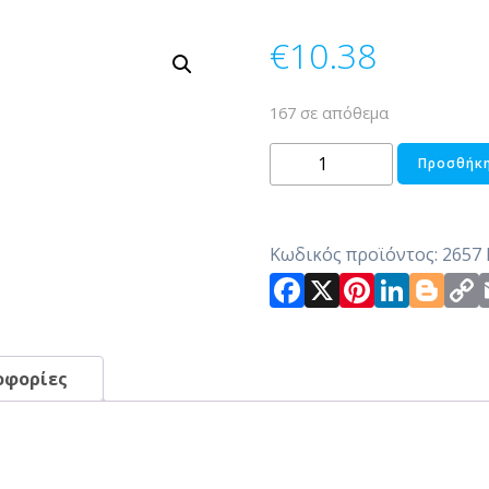
€
10.38
167 σε απόθεμα
ΚΗΡΟΠΗΓΙΟ
Προσθήκη
ΕΛΕΦΑΝΤΑΣ
ΚΕΡΑΜΙΚΟ
ποσότητα
Κωδικός προϊόντος:
2657
Facebook
X
Pintere
Link
Bl
οφορίες