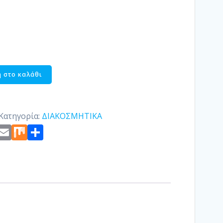
 στο καλάθι
Κατηγορία:
ΔΙΑΚΟΣΜΗΤΙΚΑ
st
edIn
ogger
Copy
Email
Mix
Μοιραστείτε
Link