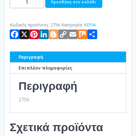
Προσθήκη στο καλάθι
ΚΟΡΜΟΣ
ποσότητα
Κωδικός προϊόντος:
2756
Κατηγορία:
ΚΕΡΙΑ
Facebook
X
Pinterest
LinkedIn
Blogger
Copy
Email
Mix
Μοιραστ
Link
Περιγραφή
Επιπλέον πληροφορίες
Περιγραφή
2756
Σχετικά προϊόντα