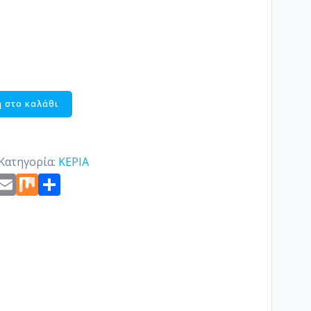
 στο καλάθι
Κατηγορία:
ΚΕΡΙΑ
st
edIn
ogger
Copy
Email
Mix
Μοιραστείτε
Link