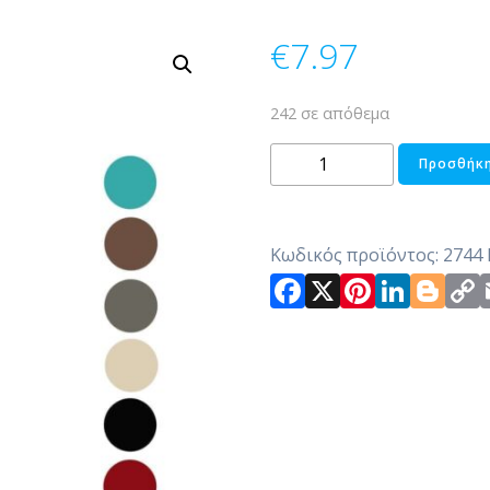
€
7.97
242 σε απόθεμα
ΚΕΡΙ
Προσθήκη
ΚΟΡΜΟΣ
ποσότητα
Κωδικός προϊόντος:
2744
Facebook
X
Pintere
Link
Bl