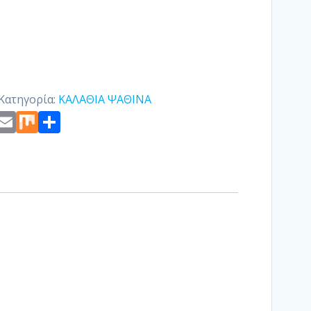
Κατηγορία:
ΚΑΛΑΘΙΑ ΨΑΘΙΝΑ
st
edIn
ogger
Copy
Email
Mix
Μοιραστείτε
Link