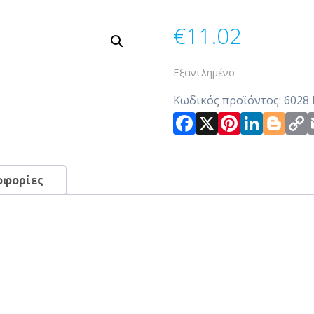
€
11.02
Εξαντλημένο
Κωδικός προϊόντος:
6028
Facebook
X
Pintere
Link
Bl
οφορίες