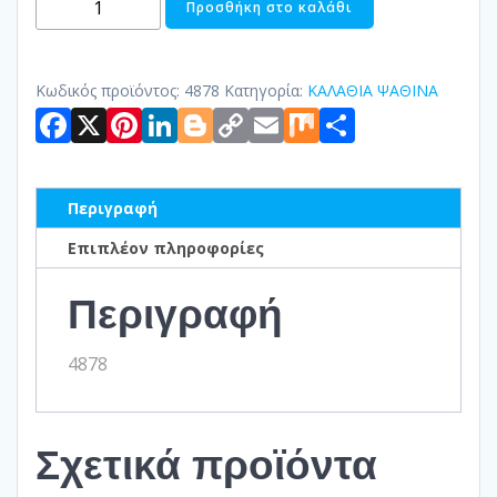
Προσθήκη στο καλάθι
ΥΑΚΙΝΘΟΣ
ποσότητα
Κωδικός προϊόντος:
4878
Κατηγορία:
ΚΑΛΑΘΙΑ ΨΑΘΙΝΑ
Facebook
X
Pinterest
LinkedIn
Blogger
Copy
Email
Mix
Μοιραστ
Link
Περιγραφή
Επιπλέον πληροφορίες
Περιγραφή
4878
Σχετικά προϊόντα