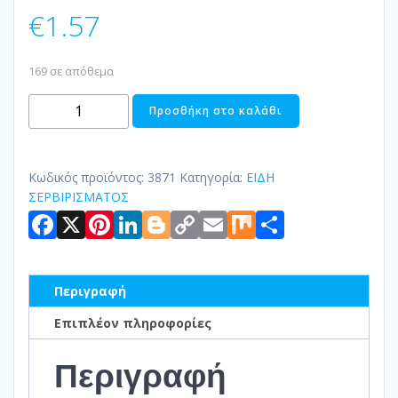
€
1.57
169 σε απόθεμα
ΔΙΣΚΟΣ
Προσθήκη στο καλάθι
ΣΕΡΒΙΡΙΣΜΑΤΟΣ
ΠΛΑΣΤΙΚΟΣ
ποσότητα
Κωδικός προϊόντος:
3871
Κατηγορία:
ΕΙΔΗ
ΣΕΡΒΙΡΙΣΜΑΤΟΣ
Facebook
X
Pinterest
LinkedIn
Blogger
Copy
Email
Mix
Μοιραστ
Link
Περιγραφή
Επιπλέον πληροφορίες
Περιγραφή