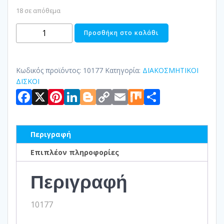
18 σε απόθεμα
ΔΙΣΚΟΣ
Προσθήκη στο καλάθι
ΜΕΤΑΛΛΙΚΟΣ
ποσότητα
Κωδικός προϊόντος:
10177
Κατηγορία:
ΔΙΑΚΟΣΜΗΤΙΚΟΙ
ΔΙΣΚΟΙ
Facebook
X
Pinterest
LinkedIn
Blogger
Copy
Email
Mix
Μοιραστ
Link
Περιγραφή
Επιπλέον πληροφορίες
Περιγραφή
10177