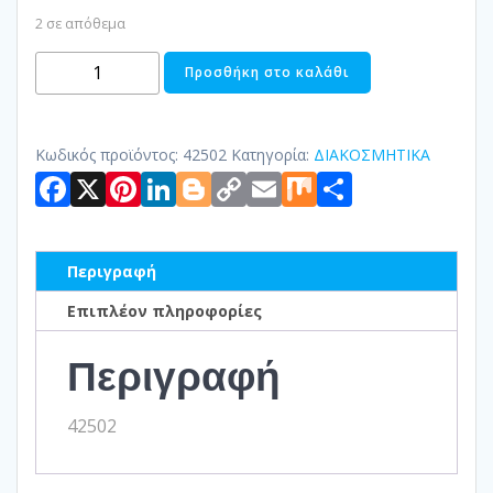
2 σε απόθεμα
ΔΙΑΚΟΣΜΗΤΙΚΟ
Προσθήκη στο καλάθι
ΛΟΥΛΟΥΔΙ
ΠΕΤΡΙΝΟ
ποσότητα
Κωδικός προϊόντος:
42502
Κατηγορία:
ΔΙΑΚΟΣΜΗΤΙΚΑ
Facebook
X
Pinterest
LinkedIn
Blogger
Copy
Email
Mix
Μοιραστ
Link
Περιγραφή
Επιπλέον πληροφορίες
Περιγραφή
42502