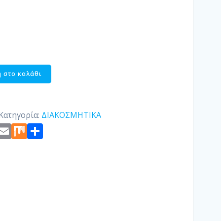
 στο καλάθι
Κατηγορία:
ΔΙΑΚΟΣΜΗΤΙΚΑ
st
edIn
ogger
Copy
Email
Mix
Μοιραστείτε
Link