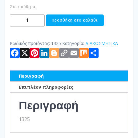
2 σε απόθεμα
ΔΙΑΚΟΣΜΗΤΙΚΟΣ
Προσθήκη στο καλάθι
ΛΑΓΟΣ
ΠΕΤΡΙΝΟΣ
ποσότητα
Κωδικός προϊόντος:
1325
Κατηγορία:
ΔΙΑΚΟΣΜΗΤΙΚΑ
Facebook
X
Pinterest
LinkedIn
Blogger
Copy
Email
Mix
Μοιραστ
Link
Περιγραφή
Επιπλέον πληροφορίες
Περιγραφή
1325