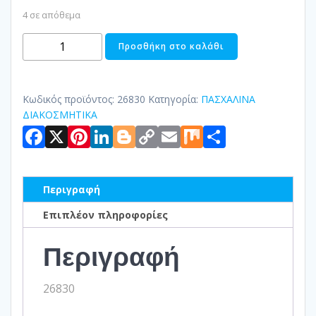
4 σε απόθεμα
ΔΙΑΚΟΣΜΗΤΙΚΟΣ
Προσθήκη στο καλάθι
ΛΑΓΟΣ
ΠΕΤΡΙΝΟΣ
ποσότητα
Κωδικός προϊόντος:
26830
Κατηγορία:
ΠΑΣΧΑΛΙΝΑ
ΔΙΑΚΟΣΜΗΤΙΚΑ
Facebook
X
Pinterest
LinkedIn
Blogger
Copy
Email
Mix
Μοιραστ
Link
Περιγραφή
Επιπλέον πληροφορίες
Περιγραφή
26830