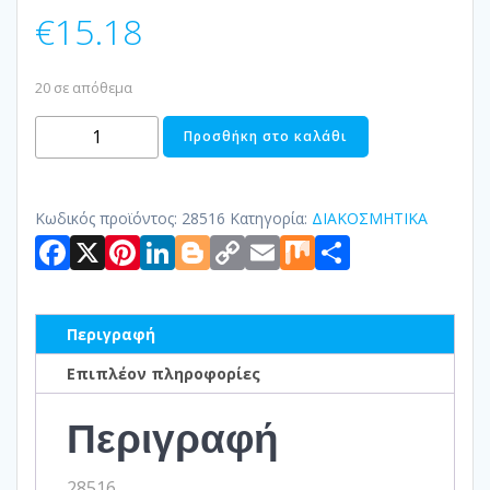
€
15.18
20 σε απόθεμα
ΔΙΑΚΟΣΜΗΤΙΚΟΣ
Προσθήκη στο καλάθι
ΒΑΤΡΑΧΟΣ
ΠΕΤΡΙΝΟΣ
ποσότητα
Κωδικός προϊόντος:
28516
Κατηγορία:
ΔΙΑΚΟΣΜΗΤΙΚΑ
Facebook
X
Pinterest
LinkedIn
Blogger
Copy
Email
Mix
Μοιραστ
Link
Περιγραφή
Επιπλέον πληροφορίες
Περιγραφή
28516