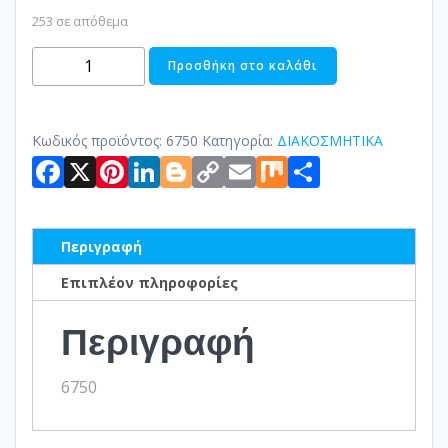
253 σε απόθεμα
ΔΙΑΚΟΣΜΗΤΙΚΗ
Προσθήκη στο καλάθι
ΚΑΡΔΙΑ
ΚΕΡΑΜΙΚΗ
ποσότητα
Κωδικός προϊόντος:
6750
Κατηγορία:
ΔΙΑΚΟΣΜΗΤΙΚΑ
Facebook
X
Pinterest
LinkedIn
Blogger
Copy
Email
Mix
Μοιραστ
Link
Περιγραφή
Επιπλέον πληροφορίες
Περιγραφή
6750