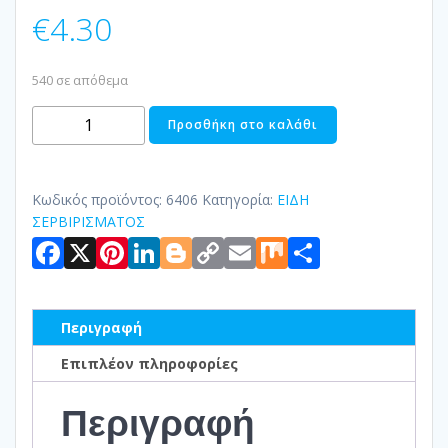
€
4.30
540 σε απόθεμα
ΓΑΛΑΤΙΕΡΑ
Προσθήκη στο καλάθι
ΠΟΡΣΕΛΑΝΗΣ
70ML
ποσότητα
Κωδικός προϊόντος:
6406
Κατηγορία:
ΕΙΔΗ
ΣΕΡΒΙΡΙΣΜΑΤΟΣ
Facebook
X
Pinterest
LinkedIn
Blogger
Copy
Email
Mix
Μοιραστ
Link
Περιγραφή
Επιπλέον πληροφορίες
Περιγραφή