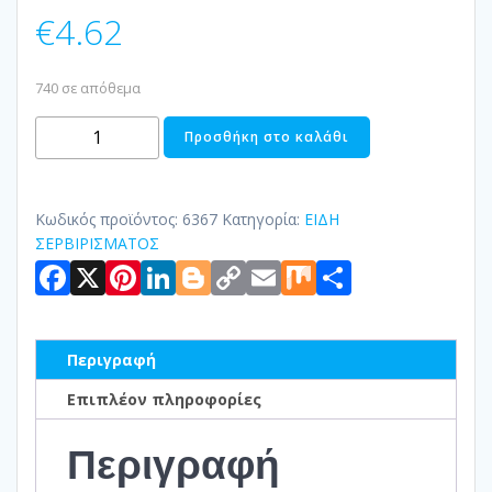
€
4.62
740 σε απόθεμα
ΓΑΛΑΤΙΕΡΑ
Προσθήκη στο καλάθι
ΠΟΡΣΕΛΑΝΗΣ
40ΜL
ποσότητα
Κωδικός προϊόντος:
6367
Κατηγορία:
ΕΙΔΗ
ΣΕΡΒΙΡΙΣΜΑΤΟΣ
Facebook
X
Pinterest
LinkedIn
Blogger
Copy
Email
Mix
Μοιραστ
Link
Περιγραφή
Επιπλέον πληροφορίες
Περιγραφή